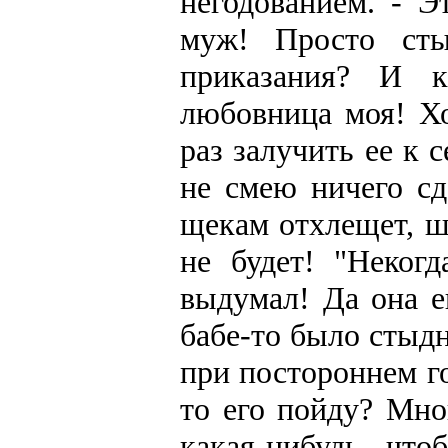
негодованием. - Э
муж! Просто ст
приказания? И 
любовница моя! Х
раз залучить ее к с
не смею ничего сд
щекам отхлещет, ш
не будет! "Неког
выдумал! Да она е
бабе-то было стыдн
при постороннем го
то его пойду? Мно
какая-нибудь, чт