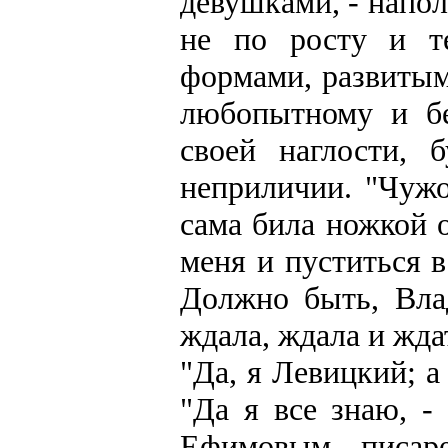
девушками, - напо
не по росту и т
формами, развитыми
любопытному и бе
своей наглости,
неприличии. "Чужо
сама била ножкой 
меня и пуститься 
Должно быть, Вла
ждала, ждала и жда
"Да, я Левицкий; а
"Да я все знаю, -
Ефимовым, писаре