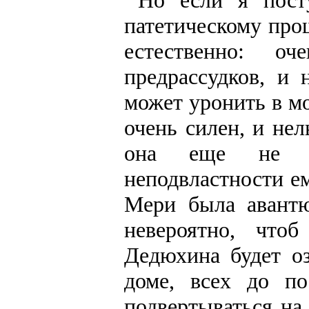
Но если я посту
патетическому про
естественно: о
предрассудков, и
может уронить в м
очень силен, и нел
она еще не с
неподвластности е
Мери была авантю
невероятно, что
Дедюхина будет оз
доме, всех до по
подвертываться на