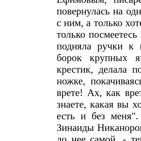
повернулась на одн
с ним, а только хо
только посмеетесь 
подняла ручки к 
борок крупных я
крестик, делала п
ножке, покачиваяс
врете! Ах, как вр
знаете, какая вы х
есть и без меня"
Зинаиды Никаноров
до нее самой, - т