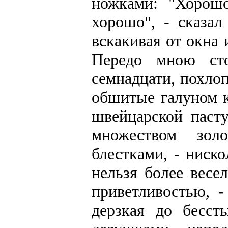
ножками: "Хорош
хорошо", - сказал
вскакивая от окна 
Передо мною сто
семнадцати, похло
обшитые галуном к
швейцарской паст
множеством зол
блестками, - ниск
нельзя более вес
приветливостью, -
дерзкая до бесст