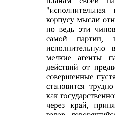
планам своей п
"исполнительная
корпусу мысли отн
но ведь эти чино
самой партии, п
исполнительную в
мелкие агенты п
действий от пред
совершенные пуст
становится трудно
как государственн
через край, прин
вздор, говорящий