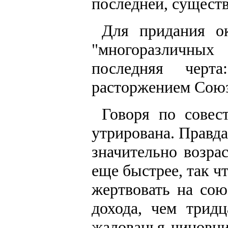
последней, сущест
Для придания ок
"многоразличных
последняя черт
расторжением Союз
Говоря по совест
утрирована. Правда
значительно возра
еще быстрее, так 
жертвовать на со
дохода, чем тридц
жалованья чиновни