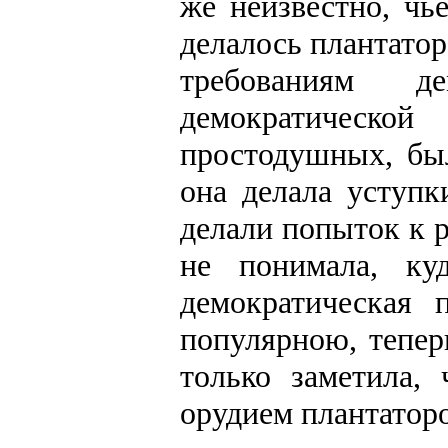
же неизвестно, чь
делалось плантато
требованиям д
демократическо
простодушных, бы
она делала уступк
делали попыток к 
не понимала, ку
демократическая 
популярною, теперь
только заметила,
орудием плантаторо