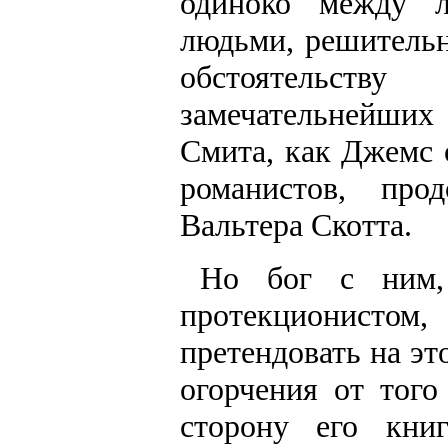
одиноко между л
людьми, решительн
обстоятельст
замечательнейши
Смита, как Джемс
романистов, пр
Вальтера Скотта.
Но бог с ним,
протекционисто
претендовать на э
огорчения от тог
сторону его кни