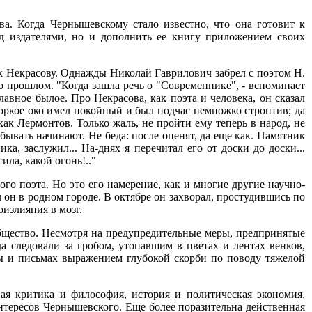
а. Когда Чернышевскому стало известно, что она готовит к
ед издателями, но и дополнить ее книгу приложением своих
к Некрасову. Однажды Николай Гаврилович забрел с поэтом Н.
о прошлом. "Когда зашла речь о "Современнике", - вспоминает
лавное былое. Про Некрасова, как поэта и человека, он сказал
 Зоркое око имел покойный и был подчас немножко строптив; да
как Лермонтов. Только жаль, не пройти ему теперь в народ, не
бывать начинают. Не беда: после оценят, да еще как. Памятник
а, заслужил... На-днях я перечитал его от доски до доски...
ила, какой огонь!.."
го поэта. Но это его намерение, как и многие другие научно-
он в родном городе. В октябре он захворал, простудившись по
оизлияния в мозг.
общество. Несмотря на предупредительные меры, предпринятые
следовали за гробом, утопавшим в цветах и лентах венков,
ы и письмах выражением глубокой скорби по поводу тяжелой
ная критика и философия, история и политическая экономия,
интересов Чернышевского. Еще более поразительна действенная