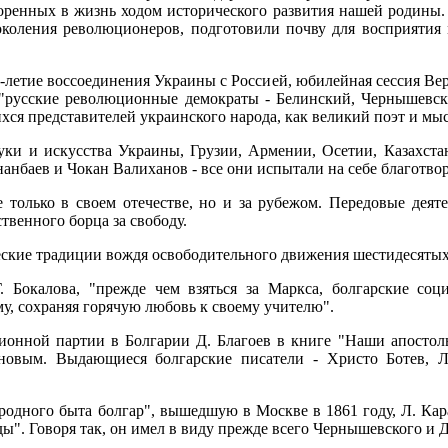
оренных в жизнь ходом исторического развития нашей родины
коления революционеров, подготовили почву для восприятия 
00-летие воссоединения Украины с Россией, юбилейная сессия В
о "русские революционные демократы - Белинский, Чернышевс
ся представителей украинского народа, как великий поэт и мысл
уки и искусства Украины, Грузии, Армении, Осетии, Казахст
нанбаев и Чокан Валиханов - все они испытали на себе благотв
только в своем отечестве, но и за рубежом. Передовые деят
твенного борца за свободу.
ские традиции вождя освободительного движения шестидесятых 
. Бокалова, "прежде чем взяться за Маркса, болгарские со
у, сохраняя горячую любовь к своему учителю".
ионной партии в Болгарии Д. Благоев в книге "Наши апостол
новым. Выдающиеся болгарские писатели - Христо Ботев, Л
одного быта болгар", вышедшую в Москве в 1861 году, Л. Кар
ды". Говоря так, он имел в виду прежде всего Чернышевского и