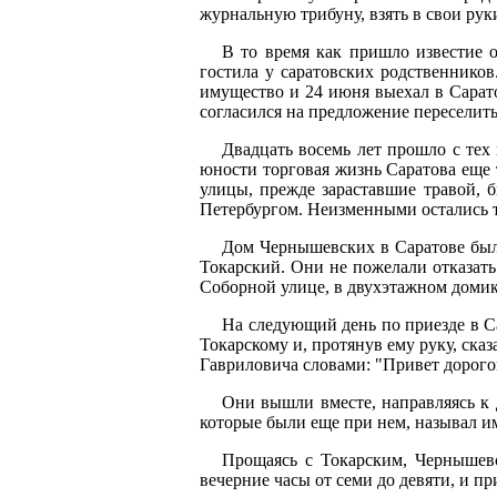
журнальную трибуну, взять в свои рук
В то время как пришло известие 
гостила у саратовских родственнико
имущество и 24 июня выехал в Сарат
согласился на предложение переселить
Двадцать восемь лет прошло с тех 
юности торговая жизнь Саратова еще 
улицы, прежде зараставшие травой, 
Петербургом. Неизменными остались т
Дом Чернышевских в Саратове был
Токарский. Они не пожелали отказать
Соборной улице, в двухэтажном домик
На следующий день по приезде в С
Токарскому и, протянув ему руку, ска
Гавриловича словами: "Привет дорого
Они вышли вместе, направляясь к 
которые были еще при нем, называл им
Прощаясь с Токарским, Чернышевск
вечерние часы от семи до девяти, и пр