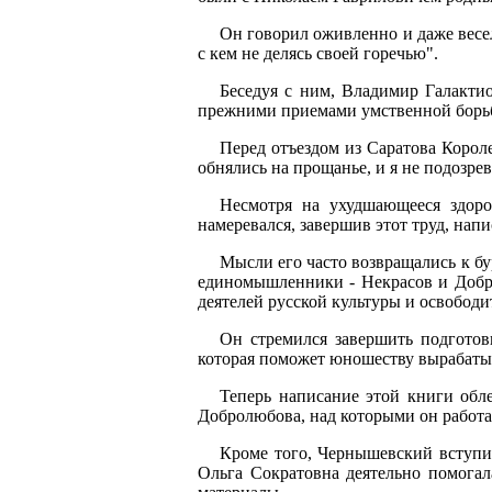
Он говорил оживленно и даже весело
с кем не делясь своей горечью".
Беседуя с ним, Владимир Галакти
прежними приемами умственной борь
Перед отъездом из Саратова Корол
обнялись на прощанье, и я не подозрев
Несмотря на ухудшающееся здоро
намеревался, завершив этот труд, на
Мысли его часто возвращались к бу
единомышленники - Некрасов и Добро
деятелей русской культуры и освободи
Он стремился завершить подготов
которая поможет юношеству вырабатыва
Теперь написание этой книги обл
Добролюбова, над которыми он работа
Кроме того, Чернышевский вступи
Ольга Сократовна деятельно помогал