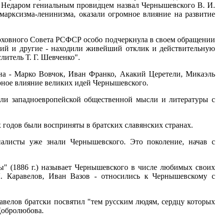
. Недаром гениальным провидцем назвал Чернышевского В. И.
марксизма-ленинизма, оказали огромное влияние на развитие
ерховного Совета РСФСР особо подчеркнула в своем обращении
кий и другие - находили живейший отклик и действительную
итель Т. Г. Шевченко".
ана - Марко Вовчок, Иван Франко, Акакий Церетели, Микаэль
орное влияние великих идей Чернышевского.
ели западноевропейской общественной мысли и литературы с
годов были восприняты в братских славянских странах.
циалисты уже знали Чернышевского. Это поколение, начав с
ы" (1886 г.) называет Чернышевского в числе любимых своих
. Каравелов, Иван Вазов - относились к Чернышевскому с
авелов братски посвятил "тем русским людям, сердцу которых
 Добролюбова.