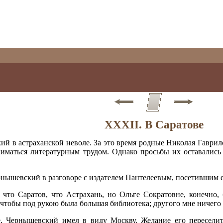
XXXII. В Саратове
й в астраханской неволе. За это время родные Николая Гаврило
ниматься литературным трудом. Однако просьбы их оставались 
рнышевский в разговоре с издателем Пантелеевым, посетившим е
, что Саратов, что Астрахань, но Ольге Сократовне, конечно
 чтобы под рукою была большая библиотека; другого мне ничего 
е, Чернышевский имел в виду Москву. Желание его переселит