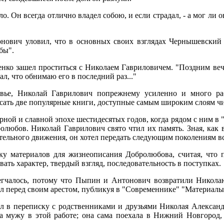
. Он всегда отлично владел собою, и если страдал, - а мог ли он 
онович уловил, что в основных своих взглядах Чернышевский
бы".
енко зашел проститься с Николаем Гавриловичем. "Поздним веч
ал, что обнимаю его в последний раз..."
вье, Николай Гаврилович попрежнему усиленно и много ра
писать две популярные книги, доступные самым широким слоям чи
рной и славной эпохе шестидесятых годов, когда рядом с ним в
любов. Николай Гаврилович свято чтил их память. Зная, как в
тельного движения, он хотел передать следующим поколениям вс
ку материалов для жизнеописания Добролюбова, считая, что 
ть характер, твердый взгляд, последовательность в поступках.
егчалось, потому что Пыпин и Антонович возвратили Никола
л перед своим арестом, публикуя в "Современнике" "Материал
л в переписку с родственниками и друзьями Николая Александ
а мужу в этой работе; она сама поехала в Нижний Новгород,