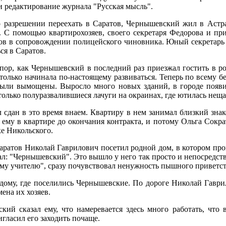
и редактирование журнала "Русская мысль".
о разрешении переехать в Саратов, Чернышевский жил в Астр
в. С помощью квартирохозяев, своего секретаря Федорова и п
ов в сопровождении полицейского чиновника. Юный секретарь Н
ся в Саратов.
пор, как Чернышевский в последний раз приезжал гостить в ро
только начинала по-настоящему развиваться. Теперь по всему 
были вымощены. Выросло много новых зданий, в городе появи
олько полуразвалившиеся лачуги на окраинах, где ютилась неща
 сдан в это время внаем. Квартиру в нем занимал близкий 
 ему в квартире до окончания контракта, и потому Ольга Сокр
е Никольского.
аратов Николай Гаврилович посетил родной дом, в котором про
зал: "Чернышевский". Это вышло у него так просто и непосредст
му учителю", сразу почувствовал ненужность пышного приветст
дому, где поселились Чернышевские. По дороге Николай Гаври
ена их хозяев.
ий сказал ему, что намеревается здесь много работать, что 
игласил его заходить почаще.