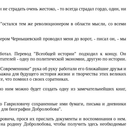
не страдать очень жестоко, - то всегда страдал гордо, один, ни
 "остался тем же революционером в области мысли, со всеми
ером Чернышевский проводил меня до ворот, - писал он, - мы
ботал. Перевод "Всеобщей истории" подходил к концу. Он
тателей - одну по политической экономии, другую по истории.
 "Современнике" рука об руку работали его ближайшие друзья и
ажна для будущего история жизни и творчества этих великих
е, что помнил о своих соратниках.
по ним можно будет создать одну из замечательнейших книг,
ю Гавриловичу сохраненные ими бумаги, письма и дневники
ы для биографии Добролюбова".
ровича, прося их прислать документы и воспоминания о нем.
 на родину Добролюбова, чтобы получить здесь необходимые