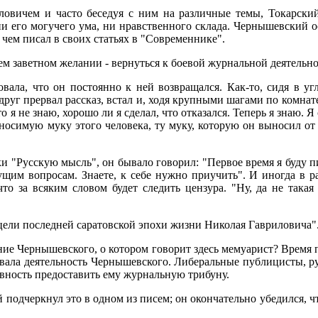
ловичем и часто беседуя с ним на различные темы, Токарский
ни его могучего ума, ни нравственного склада. Чернышевский 
 чем писал в своих статьях в "Современнике".
ем заветном желании - вернуться к боевой журнальной деятельно
овала, что он постоянно к ней возвращался. Как-то, сидя в у
руг прервал рассказ, встал и, ходя крупными шагами по комнате,
о я не знаю, хорошо ли я сделал, что отказался. Теперь я знаю. Я
носимую муку этого человека, ту муку, которую он выносил от
уки "Русскую мысль", он бывало говорил: "Первое время я буду
ущим вопросам. Знаете, к себе нужно приучить". И иногда в р
что за всяким словом будет следить цензура. "Ну, да не такая
цели последней саратовской эпохи жизни Николая Гавриловича"
ие Чернышевского, о котором говорит здесь мемуарист? Время п
вала деятельность Чернышевского. Либеральные публицисты, ру
товность предоставить ему журнальную трибуну.
подчеркнул это в одном из писем; он окончательно убедился, ч