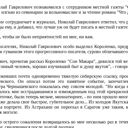
лай Гаврилович познакомился с сотрудником местной газеты "
 изгнан из семинарии за вольномыслие и за чтение романа "Что 
не сотрудничает в журналах, Николай Гаврилович ответил, что
 ему, и добавил, что лучше уж он будет писать в местной газете
, чтобы не было неприятностей ни мне, ни вам.
писателях, Николай Гаврилович особо выделил Короленко, пре
 и гуманизм этого прогрессивного писателя, сурово обличавшег
ич, прочитав рассказ Короленко "Сон Макара", дивился той вер
нтливый человек, хорошо изучивший быт и душу якутов", - говори
еживших почти одновременно тяжелую сибирскую ссылку, произо
вского. Он описал потом это памятное событие, запечатл
ра Чернышевского показалась ему совсем молодой. "Но когда я 
азалось мне исстрадавшимся и изможденным под этой прекрасно
рточке, были теперь мельче, миниатюрнее, - по ним прошло мно
 уже делала свое быстрое, губительное дело... Из холодов Яку
на портрете. Из Астрахани он переехал в Саратов уже таким,
к могиле.
о острого сожаления возвращалось ко мне несколько раз в течен
, свидевшиеся после долгой разлуки.