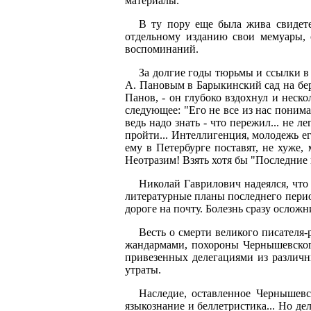
материалы.
В ту пору еще была жива свидете
отдельному изданию свои мемуары, 
воспоминаний.
За долгие годы тюрьмы и ссылки в
А. Пановым в Барыкинский сад на бер
Панов, - он глубоко вздохнул и неско
следующее: "Его не все из нас понима
ведь надо знать - что пережил... не 
пройти... Интеллигенция, молодежь ег
ему в Петербурге поставят, не хуже,
Неотразим! Взять хотя бы "Последние п
Николай Гаврилович надеялся, что 
литературные планы последнего перио
дороге на почту. Болезнь сразу осложни
Весть о смерти великого писателя
жандармами, похороны Чернышевског
привезенных делегациями из различн
утраты.
Наследие, оставленное Чернышевс
языкознание и беллетристика... Но д