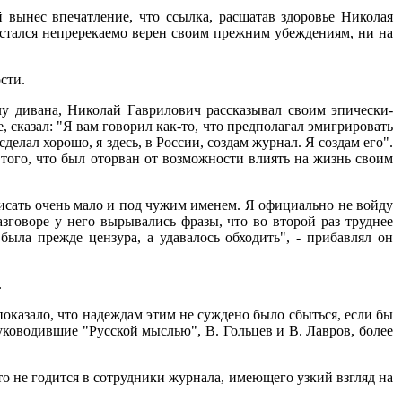
 вынес впечатление, что ссылка, расшатав здоровье Николая
остался непререкаемо верен своим прежним убеждениям, ни на
сти.
глу дивана, Николай Гаврилович рассказывал своим эпически-
 сказал: "Я вам говорил как-то, что предполагал эмигрировать
 сделал хорошо, я здесь, в России, создам журнал. Я создам его".
 того, что был оторван от возможности влиять на жизнь своим
 писать очень мало и под чужим именем. Я официально не войду
азговоре у него вырывались фразы, что во второй раз труднее
 была прежде цензура, а удавалось обходить", - прибавлял он
.
оказало, что надеждам этим не суждено было сбыться, если бы
ководившие "Русской мыслью", В. Гольцев и В. Лавров, более
то не годится в сотрудники журнала, имеющего узкий взгляд на