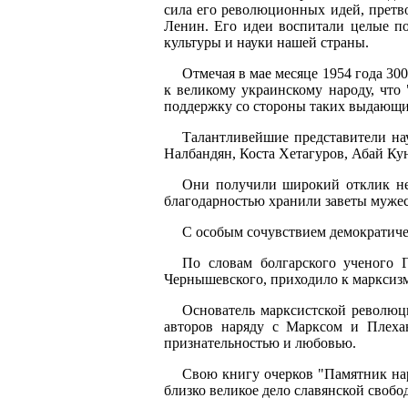
сила его революционных идей, претв
Ленин. Его идеи воспитали целые по
культуры и науки нашей страны.
Отмечая в мае месяце 1954 года 3
к великому украинскому народу, чт
поддержку со стороны таких выдающих
Талантливейшие представители на
Налбандян, Коста Хетагуров, Абай Ку
Они получили широкий отклик не 
благодарностью хранили заветы мужес
С особым сочувствием демократиче
По словам болгарского ученого Г
Чернышевского, приходило к марксизм
Основатель марксистской революц
авторов наряду с Марксом и Плеха
признательностью и любовью.
Свою книгу очерков "Памятник нар
близко великое дело славянской свобо