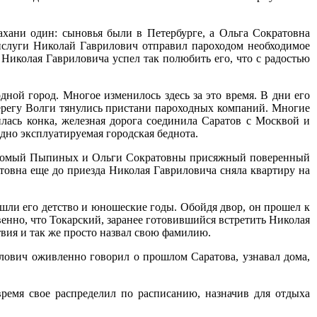
ахани один: сыновья были в Петербурге, а Ольга Сократовна
рислуги Николай Гаврилович отправил пароходом необходимое
иколая Гавриловича успел так полюбить его, что с радостью
дной город. Многое изменилось здесь за это время. В дни его
берегу Волги тянулись пристани пароходных компаний. Многие
лась конка, железная дорога соединила Саратов с Москвой и
дно эксплуатируемая городская беднота.
знакомый Пыпиных и Ольги Сократовны присяжный поверенный
атовна еще до приезда Николая Гавриловича сняла квартиру на
шли его детство и юношеские годы. Обойдя двор, он прошел к
венно, что Токарский, заранее готовившийся встретить Николая
вия и так же просто назвал свою фамилию.
лович оживленно говорил о прошлом Саратова, узнавал дома,
время свое распределил по расписанию, назначив для отдыха