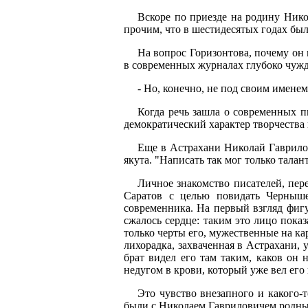
Вскоре по приезде на родину Нико
прочим, что в шестидесятых годах был
На вопрос Горизонтова, почему он 
в современных журналах глубоко чужды
- Но, конечно, не под своим именем
Когда речь зашла о современных 
демократический характер творчества
Еще в Астрахани Николай Гаврилов
якута. "Написать так мог только тала
Личное знакомство писателей, пер
Саратов с целью повидать Черныше
современника. На первый взгляд фигу
сжалось сердце: таким это лицо пок
только черты его, мужественные на ка
лихорадка, захваченная в Астрахани,
брат видел его там таким, каков он 
недугом в крови, который уже вел его 
Это чувство внезапного и какого-т
были с Николаем Гавриловичем родные