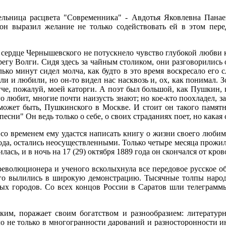
льница расцвета "Современника" - Авдотья Яковлевна Панаев
он выразил желание не только содействовать ей в этом пер
 сердце Чернышевского не потускнело чувство глубокой любви 
егу Волги. Сидя здесь за чайным столиком, они разговорились 
лько минут сидел молча, как будто в это время воскресало его с
ли и любили, но он-то видел нас насквозь и, ох, как понимал.
легче, пожалуй, моей каторги. А поэт был большой, как Пушкин, 
о любит, многие почти наизусть знают; но кое-кто поохладел, за
 может быть, Пушкинского в Москве. И стоит он такого памятник
есни" Он ведь только о себе, о своих страданиях поет, но какая с
со временем ему удастся написать книгу о жизни своего любимо
да, остались неосуществленными. Только четыре месяца прожил 
лась, и в ночь на 17 (29) октября 1889 года он скончался от кров
-революционера и ученого всколыхнула все передовое русское 
о вылились в широкую демонстрацию. Тысячные толпы народа 
ых городов. Со всех концов России в Саратов шли телеграмм
ким, поражает своим богатством и разнообразием: литератур
ело не только в многогранности дарований и разносторонности 