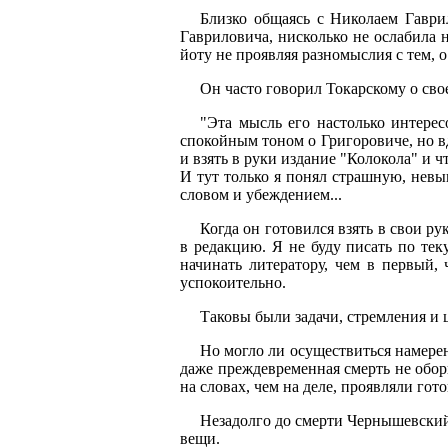
Близко общаясь с Николаем Гаври
Гавриловича, нисколько не ослабила 
йоту не проявляя разномыслия с тем, о
Он часто говорил Токарскому о сво
"Эта мысль его настолько интерес
спокойным тоном о Григоровиче, но вд
и взять в руки издание "Колокола" и чт
И тут только я понял страшную, невы
словом и убеждением...
Когда он готовился взять в свои р
в редакцию. Я не буду писать по тек
начинать литератору, чем в первый, 
успокоительно.
Таковы были задачи, стремления и 
Но могло ли осуществиться намерен
даже преждевременная смерть не обор
на словах, чем на деле, проявляли го
Незадолго до смерти Чернышевский 
вещи.