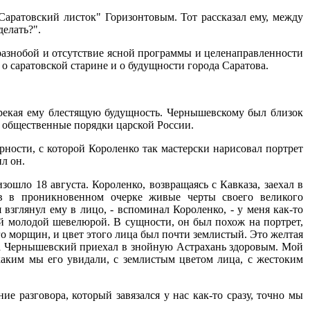
Саратовский листок" Горизонтовым. Тот рассказал ему, между
делать?".
 разнобой и отсутствие ясной программы и целенаправленности
 о саратовской старине и о будущности города Саратова.
дрекая ему блестящую будущность. Чернышевскому был близок
о общественные порядки царской России.
ности, с которой Короленко так мастерски нарисовал портрет
л он.
шло 18 августа. Короленко, возвращаясь с Кавказа, заехал в
ев в проникновенном очерке живые черты своего великого
взглянул ему в лицо, - вспоминал Короленко, - у меня как-то
й молодой шевелюрой. В сущности, он был похож на портрет,
го морщин, и цвет этого лица был почти землистый. Это желтая
тска Чернышевский приехал в знойную Астрахань здоровым. Мой
 каким мы его увидали, с землистым цветом лица, с жестоким
ие разговора, который завязался у нас как-то сразу, точно мы