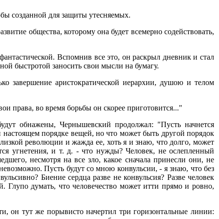
обы созданной для защиты утесняемых.
 развитие общества, которому она будет всемерно содействовать,
фантастической. Вспомнив все это, он раскрыл дневник и стал
ной быстротой заносить свои мысли на бумагу.
лько завершение аристократической иерархии, душою и телом
ои права, во время борьбы он скорее приготовится..."
будут обнажены, Чернышевский продолжал: "Пусть начнется
ри настоящем порядке вещей, но что может быть другой порядок
лизкой революции и жажда ее, хоть я и знаю, что долго, может
тся угнетения, и т. д. - что нужды? Человек, не ослепленный
шего, несмотря на все зло, какое сначала принесли они, не
 невозможно. Пусть будут со мною конвульсии, - я знаю, что без
нвульсивно? Биение сердца разве не конвульсия? Разве человек
й. Глупо думать, что человечество может итти прямо и ровно,
и, он тут же порывисто начертил три горизонтальные линии: