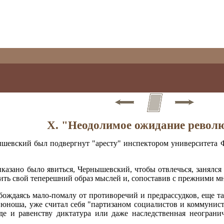
X. "Неодолимое ожидание револю
ышевский был подвергнут "аресту" инспектором университета Ф
казано было явиться, Чернышевский, чтобы отвлечься, занялся 
сить свой теперешний образ мыслей и, сопоставив с прежними м
бождаясь мало-помалу от противоречий и предрассудков, еще т
й юноша, уже считал себя "партизаном социалистов и коммунист
де и равенству диктатура или даже наследственная неограни
.