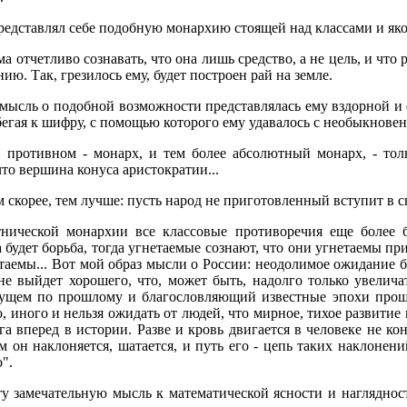
представлял себе подобную монархию стоящей над классами и як
ама отчетливо сознавать, что она лишь средство, а не цель, и что
ю. Так, грезилось ему, будет построен рай на земле.
 мысль о подобной возможности представлялась ему вздорной и 
егая к шифру, с помощью которого ему удавалось с необыкновен
 в противном - монарх, и тем более абсолютный монарх, - то
что вершина конуса аристократии...
м скорее, тем лучше: пусть народ не приготовленный вступит в св
тнической монархии все классовые противоречия еще более 
а будет борьба, тогда угнетаемые сознают, что они угнетаемы п
таемы... Вот мой образ мысли о России: неодолимое ожидание б
 не выйдет хорошего, что, может быть, надолго только увелича
ущем по прошлому и благословляющий известные эпохи прошед
о, иного и нельзя ожидать от людей, что мирное, тихое развитие
а вперед в истории. Разве и кровь двигается в человеке не ко
м он наклоняется, шатается, и путь его - цепь таких наклонени
".
 замечательную мысль к математической ясности и наглядност