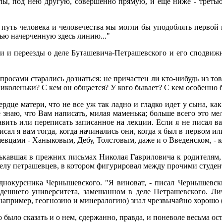
лы, под нею другую, совершенно прямую, и еще ниже - треть
ли путь человека и человечества мы могли бы уподоблять первой 
ью начерченную здесь линию..."
хи и переезды о деле Буташевича-Петрашевского и его сподвиж
росами старались дознаться: не причастен ли кто-нибудь из то
иколеньки? С кем он общается? У кого бывает? С кем особенно 
рдце матери, что не все уж так ладно и гладко идет у сына, ка
е знаю, что Вам написать, милая маменька; больше всего это м
вить или переписать записанное на лекции. Если я не писал ва
исал я вам тогда, когда начинались они, когда я был в первом и
евцами - Ханыковым, Дебу, Толстовым, даже и о Введенском, - к
кавшая в прежних письмах Николая Гавриловича к родителям, з
 делу петрашевцев, в котором фигурировал между прочими студе
днокурсника Чернышевского. "Я виноват, - писал Чернышевски
ешнего университета, замешанном в деле Петрашевского. Личн
например, геогнозию и минералогию) знал чрезвычайно хорошо (
до было сказать и о нем, сдержанно, правда, и поневоле весьма о