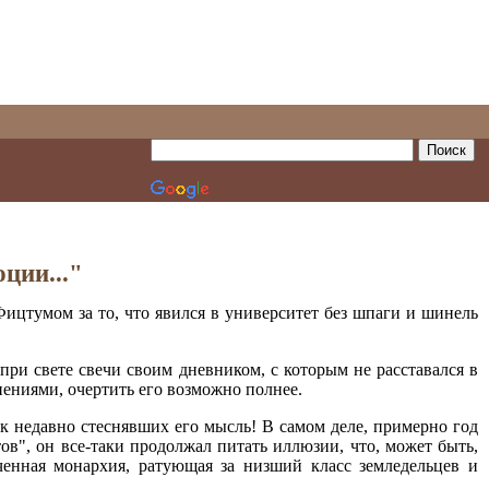
ции..."
ицтумом за то, что явился в университет без шпаги и шинель
при свете свечи своим дневником, с которым не расставался в
нениями, очертить его возможно полнее.
ак недавно стеснявших его мысль! В самом деле, примерно год
ов", он все-таки продолжал питать иллюзии, что, может быть,
ченная монархия, ратующая за низший класс земледельцев и