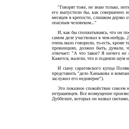
"Говорят тоже, не знаю только, инт
его выпустили бы, как совершенно ни
месяцев в крепости, слишком дерзко о
опасным человеком..."
И, как бы спохватываясь, что он по
самом деле участвовал в чем-нибудь. 
очень мало говорили, то-есть, кроме 
провинциях, должно быть, думали, ч
отвечает: "А что такое? Я ничего не
Кажется, жалели, что и подняли шум из
И сыну саратовского купца Поляк
представить "дело Ханыкова и компан
заслужил его недоверие").
Это показное спокойствие совсем н
петрашевцев. Все возмущение произво
Дуббельте, которых он назвал скотам