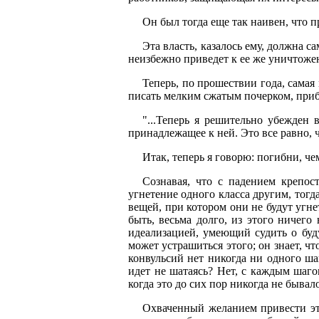
Он был тогда еще так наивен, что 
Эта власть, казалось ему, должна с
неизбежно приведет к ее же уничтожени
Теперь, по прошествии года, самая
писать мелким сжатым почерком, приб
"...Теперь я решительно убежден
принадлежащее к ней. Это все равно, 
Итак, теперь я говорю: погибни, че
Сознавая, что с падением крепос
угнетение одного класса другим, тогд
вещей, при котором они не будут угне
быть, весьма долго, из этого ничего
идеализацией, умеющий судить о буд
может устрашиться этого; он знает, чт
конвульсий нет никогда ни одного шаг
идет не шатаясь? Нет, с каждым шаго
когда это до сих пор никогда не бывало
Охваченный желанием привести эту