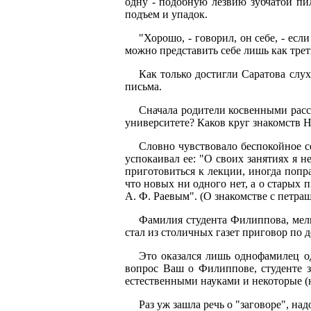
одну - подобную лезвию зубчатой пи
подъем и упадок.
"Хорошо, - говорил, он себе, - ес
можно представить себе лишь как трет
Как только достигли Саратова слу
письма.
Сначала родители косвенными рассп
университете? Каков круг знакомств Н
Словно чувствовало беспокойное се
успокаивал ее: "О своих занятиях я н
приготовиться к лекции, иногда попра
что новых ни одного нет, а о старых п
А. Ф. Раевым". (О знакомстве с петраш
Фамилия студента Филиппова, мель
стал из столичных газет приговор по
Это оказался лишь однофамилец о
вопрос Ваш о Филиппове, студенте зд
естественными науками и некоторые (
Раз уж зашла речь о "заговоре", на