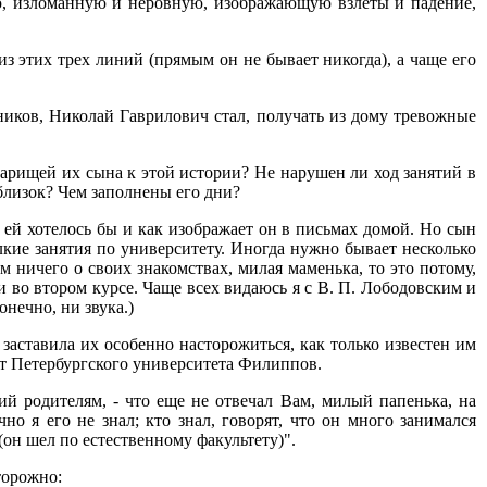
ю, изломанную и неровную, изображающую взлеты и падение,
из этих трех линий (прямым он не бывает никогда), а чаще его
ников, Николай Гаврилович стал, получать из дому тревожные
варищей их сына к этой истории? Не нарушен ли ход занятий в
близок? Чем заполнены его дни?
к ей хотелось бы и как изображает он в письмах домой. Но сын
елкие занятия по университету. Иногда нужно бывает несколько
м ничего о своих знакомствах, милая маменька, то это потому,
ли во втором курсе. Чаще всех видаюсь я с В. П. Лободовским и
онечно, ни звука.)
аставила их особенно насторожиться, как только известен им
нт Петербургского университета Филиппов.
й родителям, - что еще не отвечал Вам, милый папенька, на
о я его не знал; кто знал, говорят, что он много занимался
он шел по естественному факультету)".
сторожно: