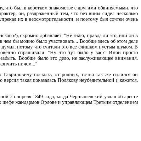
ому, что был в коротком знакомстве с другими обвиняемыми, что
рактер; он, раздраженный тем, что без вины сидел несколько
 упрекал их в неосмотрительности, и поэтому был сочтен очень
нского?), скромно добавляет: "Не знаю, правда ли это, или он в
 в чем бы можно было участвовать... Вообще здесь об этом деле
не думал, потому что считали это все слишком пустым шумом. В
кновенно спрашивали: "Ну что тут было у вас?" Иной просто
позабыть. Вообще было это дело, не заслуживающее внимания.
кончить ничем..."
ю Гавриловичу посылку от родных, точно так же силился он
 версия такая показалась Полякову неубедительной ("кажется,
ной 25 апреля 1849 года, когда Чернышевский узнал об аресте
е о шефе жандармов Орлове и управляющем Третьим отделением