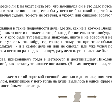
ересно ли Вам будет знать это, что замешался он в это дело пот
 в чем не виновного, если бы у него не был такой горячий ха
твечал судьям, то-есть не отвечал, а укорял или слишком горячо
священ в такие подробности дела (где же, как не в кружке Введе
Да никто почти не знает и того, было действительно что-нибудь,
тех, у кого были тут замешаны знакомые, никто и не говорил и 
то тут есть что-нибудь серьезное, потому что приезжие обы
 слыхал", - и в самом деле он или не слыхал, или уже успел 
-за него; но раз поднявши шум, разумеется, уже нельзя же было 
ова, приехавшему тогда в Петербург и доставившему Никола
ии", как не заслуживающее внимания. (Но сам почувствовал, что
е вяжется с той короткой гневной записью в дневнике, помечен
лом, накипевшее у него тогда на душе, вылилось в одной фраз
и, достойными виселицы.