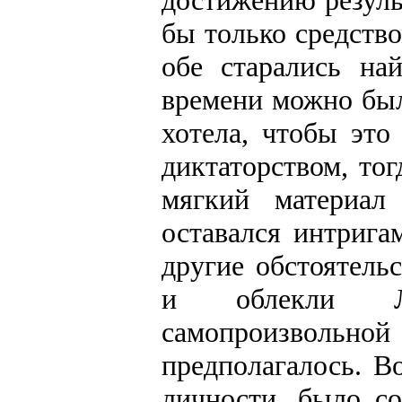
достижению резуль
бы только средств
обе старались на
времени можно был
хотела, чтобы это
диктаторством, тог
мягкий материал
оставался интриг
другие обстоятель
и облекли Лу
самопроизвольно
предполагалось. В
личности, было с