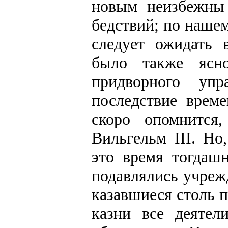
новым неизбежны
бедствий; по нашем
следует ожидать 
было также ясн
придворного уп
последствие време
скоро опомнится
Вильгельм III. Но
это время тогдашн
подавлялись учреж
казавшиеся столь 
казни все деяте